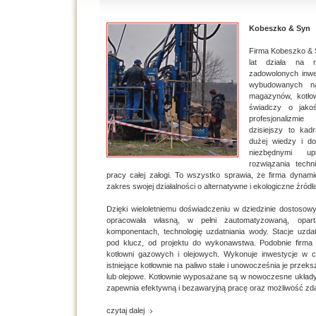
Kobeszko & Syn
Firma Kobeszko & 
lat działa na 
zadowolonych inwe
wybudowanych na
magazynów, kotłow
świadczy o jako
profesjonalizmie
dzisiejszy to kadr
dużej wiedzy i d
niezbędnymi up
rozwiązania tech
pracy całej załogi. To wszystko sprawia, że firma dynami
zakres swojej działalności o alternatywne i ekologiczne źródła
Dzięki wieloletniemu doświadczeniu w dziedzinie dostosow
opracowała własną, w pełni zautomatyzowaną, op
komponentach, technologię uzdatniania wody. Stacje uzda
pod klucz, od projektu do wykonawstwa. Podobnie firma 
kotłowni gazowych i olejowych. Wykonuje inwestycje w c
istniejące kotłownie na paliwo stałe i unowocześnia je przek
lub olejowe. Kotłownie wyposażane są w nowoczesne układy 
zapewnia efektywną i bezawaryjną pracę oraz możliwość zda
czytaj dalej